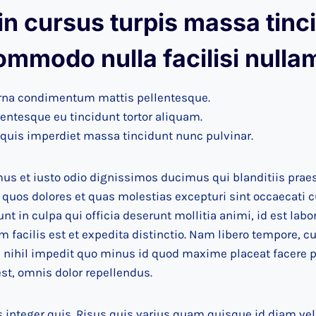
n cursus turpis massa tinci
ommodo nulla facilisi nulla
 urna condimentum mattis pellentesque.
lentesque eu tincidunt tortor aliquam.
uis imperdiet massa tincidunt nunc pulvinar.
mus et iusto odio dignissimos ducimus qui blanditiis pra
i quos dolores et quas molestias excepturi sint occaecati 
unt in culpa qui officia deserunt mollitia animi, id est lab
facilis est et expedita distinctio. Nam libero tempore, c
 nihil impedit quo minus id quod maxime placeat facere
t, omnis dolor repellendus.
 integer quis. Risus quis varius quam quisque id diam vel