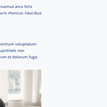
vivamus arcu felis
uris rhoncus. Faucibus
esentium voluptatum
cupiditate non
orum et dolorum fuga.