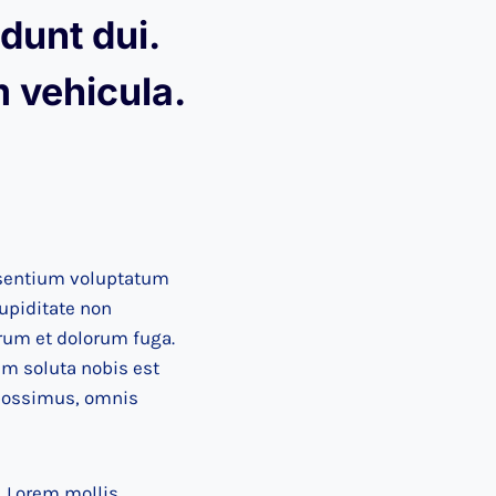
dunt dui.
m vehicula
.
esentium voluptatum
cupiditate non
orum et dolorum fuga.
um soluta nobis est
 possimus, omnis
. Lorem mollis