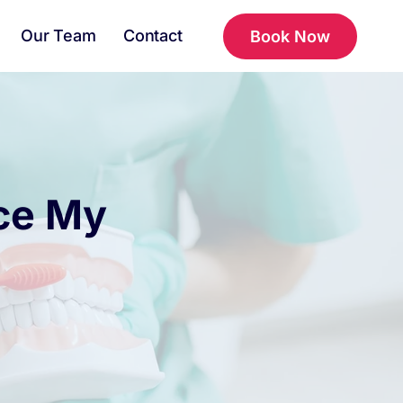
Our Team
Contact
Book Now
ace My