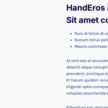
HandEros i
Sit amet c
Duis at tellus at
Rutrum tellus pel
Mauris commodo q
At vero eos et accusa
deleniti atque corrupt
provident, similique s
Et harum quidem rerum 
eligendi optio cumque
voluptas assumenda es
Bibendum est ultricies