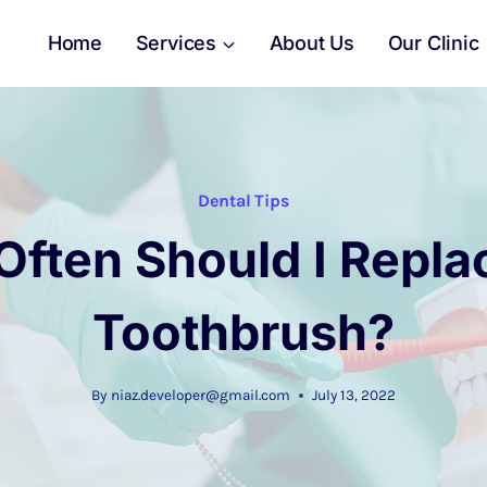
Home
Services
About Us
Our Clinic
Dental Tips
ften Should I Repl
Toothbrush?
By
niaz.developer@gmail.com
July 13, 2022